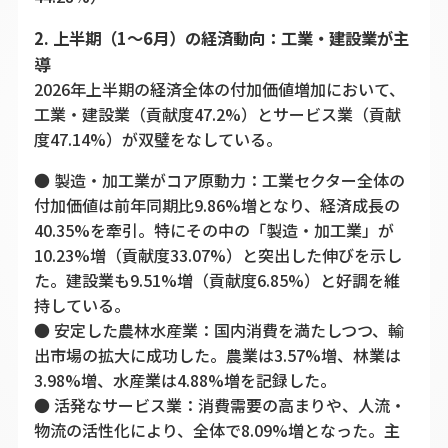
2. 上半期（1〜6月）の経済動向：工業・建設業が主
導
2026年上半期の経済全体の付加価値増加において、
工業・建設業（貢献度47.2%）とサービス業（貢献
度47.14%）が双璧をなしている。
● 製造・加工業がコア原動力：工業セクター全体の
付加価値は前年同期比9.86%増となり、経済成長の
40.35%を牽引。特にその中の「製造・加工業」が
10.23%増（貢献度33.07%）と突出した伸びを示し
た。建設業も9.51%増（貢献度6.85%）と好調を維
持している。
● 安定した農林水産業：国内消費を満たしつつ、輸
出市場の拡大に成功した。農業は3.57%増、林業は
3.98%増、水産業は4.88%増を記録した。
● 活発なサービス業：消費需要の高まりや、人流・
物流の活性化により、全体で8.09%増となった。主