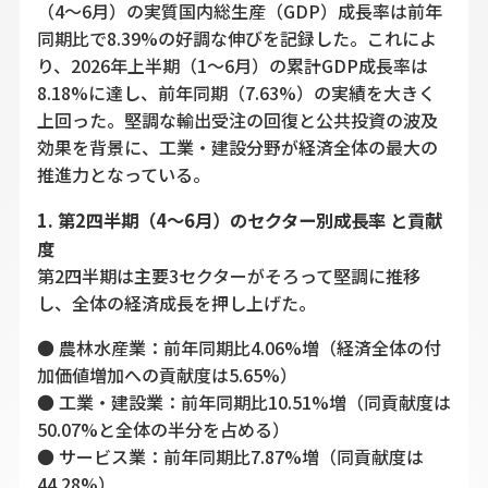
（4〜6月）の実質国内総生産（GDP）成長率は前年
同期比で8.39%の好調な伸びを記録した。これによ
り、2026年上半期（1〜6月）の累計GDP成長率は
8.18%に達し、前年同期（7.63%）の実績を大きく
上回った。堅調な輸出受注の回復と公共投資の波及
効果を背景に、工業・建設分野が経済全体の最大の
推進力となっている。
1. 第2四半期（4〜6月）のセクター別成長率 と貢献
度
第2四半期は主要3セクターがそろって堅調に推移
し、全体の経済成長を押し上げた。
● 農林水産業：前年同期比4.06%増（経済全体の付
加価値増加への貢献度は5.65%）
● 工業・建設業：前年同期比10.51%増（同貢献度は
50.07%と全体の半分を占める）
● サービス業：前年同期比7.87%増（同貢献度は
44.28%）