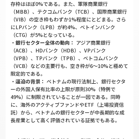
存枠はほぼ0%である。また、軍隊商業銀行
（MBB）、テクコムバンク（TCB）、国際商業銀行
（VIB）の空き枠もわずか1%程度にとどまる。さら
にLPバンク（LPB）が約4%、ベトインバンク
（CTG）が5%となっている。
・
銀行セクター全体の動向：
アジア商業銀行
（ACB）、HDバンク（HDB）、VPバンク
（VPB）、TPバンク（TPB）、ベトコムバンク
（VCB）などの主要行も、空き枠が6〜10%と極めて
限定的である。
・
逼迫の背景：
ベトナムの現行法制上、銀行セクタ
ーの外国人保有比率の上限が原則30%（特例で
49%）に制限されていることが一因である。同時
に、海外のアクティブファンドやETF（上場投資信
託）から、ベトナムの銀行セクターが中長期的な成
長産業として高く評価されている証拠でもある。