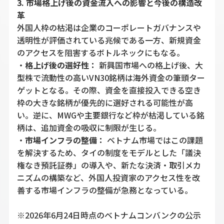
3. 市場格上げ後の資金流入への影響と今後の構造改
革
外国人枠の枯渇は企業のコーポレートガバナンスや
透明性が評価されている兆候である一方、新規資金
のアクセスを阻害するボトルネックにもなる。
・
格上げ後の選好性：
新興国市場への格上げ後、大
型株で流動性の高いVN30銘柄は海外資金の筆頭ター
ゲットとなる。その際、資金を直接投入できる空き
枠の大きな銘柄が優先的に選好される可能性が高
い。逆に、MWGや主要銀行など枠が枯渇している銘
柄は、追加資金の吸収に制限が生じる。
・
市場インフラの整備：
ベトナム市場ではこの課題
を解決するため、タイの制度をモデルとした「議決
権なき預託証券」の導入や、新たな決済・取引メカ
ニズムの構築など、外国人投資家のアクセス性を改
善する市場インフラの整備が急務となっている。
※2026年6月24日時点のベトナムコンバンクの公示