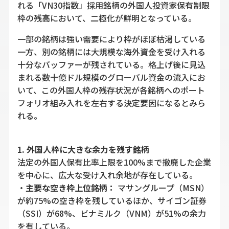
れる「VN30指数」採用銘柄の外国人投資家保有制限
枠の残高において、二極化が鮮明となっている。
一部の銘柄は強い需要により枠がほぼ枯渇している
一方、別の銘柄には大規模な海外資金を受け入れる
十分なバッファーが残されている。格上げ後に見込
まれる数十億ドル規模のグローバル資金の流入にお
いて、この外国人枠の残存状況が各銘柄へのポート
フォリオ組み入れを左右する決定要因になるとみら
れる。
1. 外国人枠に大きな余力を残す銘柄
法定の外国人保有比率上限を100%まで撤廃した企業
を中心に、広大な受け入れ余地が存在している。
・
主要な空き枠上位銘柄：
マサングループ（MSN）
が約75%の空き枠を残しているほか、サイゴン証券
（SSI）が68%、ビナミルク（VNM）が51%の余力
を有している。