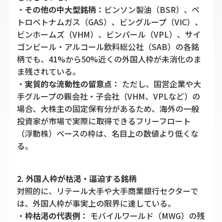
・
その他の中大型銘柄：
ビンソン製油（BSR）、ペ
トロベトナムガス（GAS）、ビングループ（VIC）、
ビンホームズ（VHM）、ビンパール（VPL）、サイ
ゴンビール・アルコール飲料総公社（SAB）の各銘
柄でも、41%から50%近くの外国人枠が未消化のま
ま残されている。
・
実質的な流動性の留意点：
ただし、国営企業や大
手グループの親会社・子会社（VHM、VPLなど）の
場合、大株主の固定保有分があるため、海外の一般
投資家が市場で実際に取得できるフリーフロート
（浮動株）ベースの枠は、名目上の数値より低くな
る。
2. 外国人枠が枯渇・逼迫する銘柄
対照的に、リテール大手や大手商業銀行セクターで
は、外国人枠が事実上の限界に達している。
・
枠枯渇の代表例：
モバイルワールド（MWG）の残