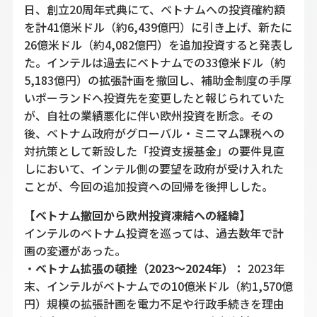
日、創立20周年式典にて、ベトナムへの投資確約額
を計41億米ドル（約6,439億円）に引き上げ、新たに
26億米ドル（約4,082億円）を追加投資すると発表し
た。インテルは過去にベトナムでの33億米ドル（約
5,183億円）の拡張計画を撤回し、補助金制度の手厚
いポーランドへ投資先を変更したと報じられていた
が、自社の業績悪化に伴い欧州投資を断念。その
後、ベトナム政府がグローバル・ミニマム課税への
対抗策として新設した「投資支援基金」の要件見直
しにおいて、インテル側の要望を政府が受け入れた
ことが、今回の追加投資への回帰を後押しした。
【ベトナム撤回から欧州投資凍結への経緯】
インテルのベトナム投資を巡っては、過去数年で計
画の変遷があった。
・
ベトナム拡張の頓挫（2023〜2024年）：
2023年
末、インテルがベトナムでの10億米ドル（約1,570億
円）規模の拡張計画を電力不足や行政手続きを理由