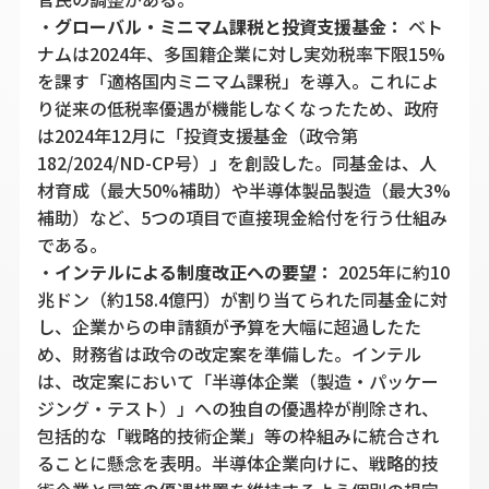
・
グローバル・ミニマム課税と投資支援基金：
ベト
ナムは2024年、多国籍企業に対し実効税率下限15%
を課す「適格国内ミニマム課税」を導入。これによ
り従来の低税率優遇が機能しなくなったため、政府
は2024年12月に「投資支援基金（政令第
182/2024/ND-CP号）」を創設した。同基金は、人
材育成（最大50%補助）や半導体製品製造（最大3%
補助）など、5つの項目で直接現金給付を行う仕組み
である。
・
インテルによる制度改正への要望：
2025年に約10
兆ドン（約158.4億円）が割り当てられた同基金に対
し、企業からの申請額が予算を大幅に超過したた
め、財務省は政令の改定案を準備した。インテル
は、改定案において「半導体企業（製造・パッケー
ジング・テスト）」への独自の優遇枠が削除され、
包括的な「戦略的技術企業」等の枠組みに統合され
ることに懸念を表明。半導体企業向けに、戦略的技