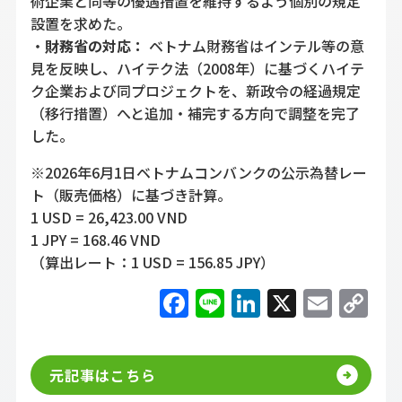
術企業と同等の優遇措置を維持するよう個別の規定
設置を求めた。
・
財務省の対応：
ベトナム財務省はインテル等の意
見を反映し、ハイテク法（2008年）に基づくハイテ
ク企業および同プロジェクトを、新政令の経過規定
（移行措置）へと追加・補完する方向で調整を完了
した。
※2026年6月1日ベトナムコンバンクの公示為替レー
ト（販売価格）に基づき計算。
1 USD = 26,423.00 VND
1 JPY = 168.46 VND
（算出レート：1 USD = 156.85 JPY）
Facebook
Line
LinkedIn
X
Emai
C
Li
元記事はこちら