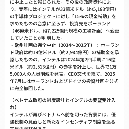
に中止したと報じられた。その後の政府資料によ
り、実際にはインテルが33億米ドル（約5,183億円）
の半導体プロジェクトに対し「15%の現金補助」を
求めたものの合意に至らず、投資先をポーランド
（46億米ドル、約7,225億円規模の工場計画）へ変更
していたことが判明した。
・
欧州計画の完全中止（2024〜2025年）：
ポーラン
ド政府は約19億米ドル（約2,984億円）の補助金を承
認したものの、インテルは2024年第2四半期に16億
米ドル（約2,513億円）の赤字を計上し、世界で1万
5,000人の人員削減を発表。CEO交代を経て、2025
年7月にはポーランドおよびドイツの投資計画を公式
に完全撤回した。
【ベトナム政府の制度設計とインテルの要望受け入
れ】
インテルが再びベトナムへ舵を切った背景には、優
遇税制の見直しと新たなインセンティブ制度を巡る
官民の調整がある。