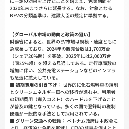
に一定の効果を上げたことを踏まえ、免除期間を
2030年末までさらに延長する。なお、対象となる
BEVの分類基準は、建設大臣の規定に準拠する。
【グローバル市場の動向と政策の狙い】
財務省によると、世界のEV市場は規模・速度ともに
急成長しており、2024年の販売台数は1,700万台
（シェア20%超）を突破、2025年には2,000万台
（同25%超）を超える見通しである。走行車両数の
増加に伴い、公共充電ステーションなどのインフラ
も急速に拡大している。
■
初期費用の引き下げ：
世界的に化石燃料車の規制
とクリーンエネルギー車への移行が進む中、利用者
の初期費用（導入コスト）のハードルを下げること
が普及の鍵となっている。多くの国で登録時の税制
優遇が一般的な手法として採用されている。
■
グリーン交通への転換：
ベトナム政府は本政令に
より、経済的な負担を軽減してEVの発展を促すとと