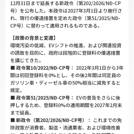
12月31日まで延長する新政令（第202/2026/NĐ-CP
号）を公布した。本政令は2027年3月1日より施行さ
れ、現行の優遇措置を定めた政令（第51/2025/NĐ-
CP号）に替わって適用されるものである。
【政策の背景と変遷】
環境汚染の低減、EVシフトの推進、および関連投資
の誘致を目的に、政府は段階的に登録料の優遇措置
を講じてきた。
■
政令第10/2022/NĐ-CP号：
2022年3月1日から3年
間は初回登録料を0%とし、その後2年間は同定員の
ガソリン車・ディーゼル車の50%相当に減免すると
規定。
■
政令第51/2025/NĐ-CP号：
EVの普及をさらに後
押しするため、登録料0%の適用期間を2027年2月末
まで延長。
■
新政令（第202/2026/NĐ-CP号）：
これまでの免
除政策が消費者、製造・流通業者、および環境改善