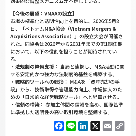
効果的な調整メカニズムが不足している。
【今後の展望：VMAAの設立】
市場の標準化と透明性向上を目的に、2026年5月8
日、「ベトナムM&A協会（
Vietnam Mergers &
Acquisitions Association
）」の設立大会が開催さ
れた。同協会は2026年から2031年までの第1期任期
において、以下の役割を担うことが期待されてい
る。
・
法規制の整備支援：
当局と連携し、M&A活動に関
する安定的かつ強力な法制度的基盤を構築する。
・戦略的ツールへの転換：
M&Aを「資産売却の手
段」から、技術取得や管理能力向上、市場拡大のた
めの「日常的な経営戦略ツール」へと昇華させる。
・信頼の構築：
参加主体間の信頼を高め、国際基準
に準拠した透明性の高い取引環境を整備する。
Facebook
Line
LinkedIn
X
Emai
C
Li